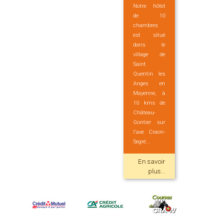
Notre hôtel
de 10
chambres
est situé
dans le
village de
Saint
Quentin les
Anges en
Mayenne, à
10 kms de
Château-
Gontier sur
l'axe Craon-
Segré...
En savoir
plus...